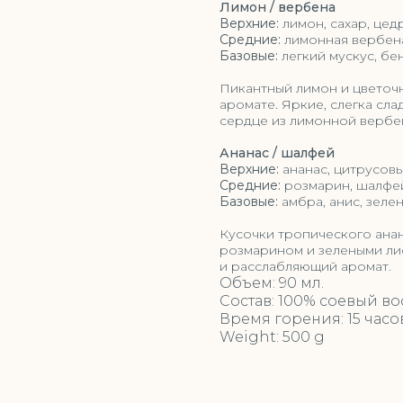
Лимон / вербена
Верхние:
лимон, сахар, цед
Средние:
лимонная вербена
Базовые:
легкий мускус, бе
Пикантный лимон и цветоч
аромате. Яркие, слегка сл
сердце из лимонной вербе
Ананас / шалфей
Верхние:
ананас, цитрусов
Средние:
розмарин, шалфе
Базовые:
амбра, анис, зеле
Кусочки тропического анан
розмарином и зелеными ли
и расслабляющий аромат.
Объем: 90 мл.
Состав: 100% соевый во
Время горения: 15 часо
Weight: 500 g