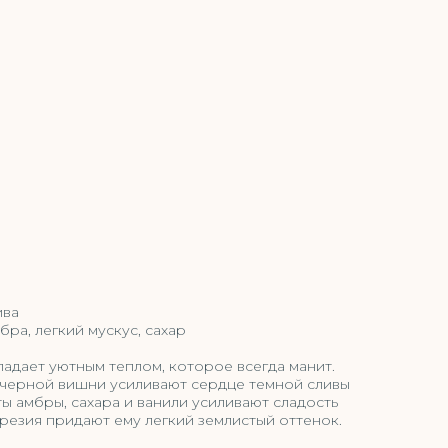
ива
бра, легкий мускус, сахар
адает уютным теплом, которое всегда манит.
 черной вишни усиливают сердце темной сливы
ты амбры, сахара и ванили усиливают сладость
фрезия придают ему легкий землистый оттенок.