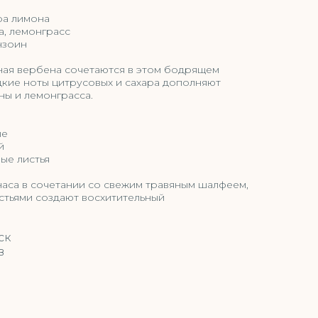
ра лимона
, лемонграсс
нзоин
ная вербена сочетаются в этом бодрящем
адкие ноты цитрусовых и сахара дополняют
ны и лемонграсса.
ые
й
ные листья
аса в сочетании со свежим травяным шалфеем,
стьями создают восхитительный
ск
в